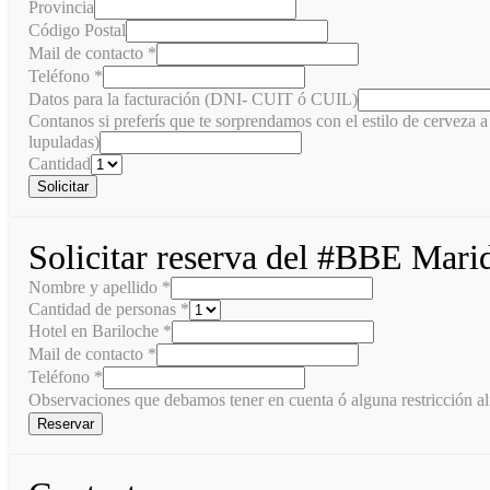
Provincia
Código Postal
Mail de contacto
*
Teléfono
*
Datos para la facturación (DNI- CUIT ó CUIL)
Contanos si preferís que te sorprendamos con el estilo de cerveza a 
lupuladas)
Cantidad
Solicitar
Solicitar reserva del #BBE Mari
Nombre y apellido
*
Cantidad de personas
*
Hotel en Bariloche
*
Mail de contacto
*
Teléfono
*
Observaciones que debamos tener en cuenta ó alguna restricción al
Reservar